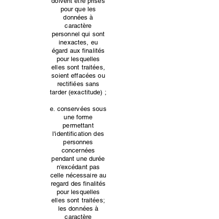
doivent être prises
pour que les
données à
caractère
personnel qui sont
inexactes, eu
égard aux finalités
pour lesquelles
elles sont traitées,
soient effacées ou
rectifiées sans
tarder (exactitude) ;
e. conservées sous
une forme
permettant
l'identification des
personnes
concernées
pendant une durée
n'excédant pas
celle nécessaire au
regard des finalités
pour lesquelles
elles sont traitées;
les données à
caractère