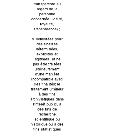
transparente au
regard de la
personne
concernée (licéité,
loyauté,
transparence) ;
b. collectées pour
des finalités
déterminées,
explicites et
légitimes, et ne
pas être traitées
ultérieurement
d'une manière
incompatible avec
ces finalités; le
traitement ultérieur
à des fins
archivistiques dans
l'intérêt public, à
des fins de
recherche
scientifique ou
historique ou à des
fins statistiques