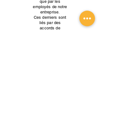
que par les
employés de notre
entreprise.
Ces derniers sont
liés par des
accords de
confidentialité
stricts, et une
violation de cet
accord amènerais
à un licenciement
de l'employé.
Alors que nous
prenons toutes les
précautions
raisonnables pour
nous assurer que
nos données
d’utilisateur sont
sécurisées et que
les utilisateurs sont
protégés, il reste
toujours du risque
de préjudice.
L’Internet en sa
totalité peut être,
parfois, peu sûr et