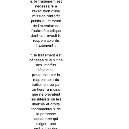
e. le traitement est
nécessaire à
l'exécution d'une
mission d'intérêt
public ou relevant
de l'exercice de
l'autorité publique
dont est investi le
responsable du
traitement ;
f. le traitement est
nécessaire aux fins
des intérêts
légitimes
poursuivis par le
responsable du
traitement ou par
un tiers, à moins
que ne prévalent
les intérêts ou les
libertés et droits
fondamentaux de
la personne
concernée qui
exigent une
protection des