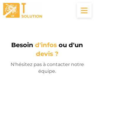
04.22.56.00.83
Besoin
d'infos
ou d'un
devis ?
N'hésitez pas à contacter notre
équipe.
04.22.56.00.83
contact@tigersolution.fr