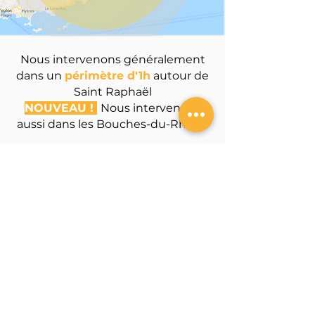
Nous intervenons généralement
dans un
périmètre
d'1h
autour de
Saint Raphaël
NOUVEAU !
Nous intervenons
aussi dans les Bouches-du-Rhône
Contact
TIGER SOLUTION
Siège social :
1074 Avenue
de
Lattre de Tassigny
83600 Fréjus