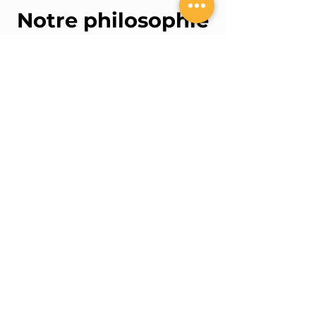
Notre philosophie
Notre société c’est d’abord le fruit
d’un double constat :
D’une part le besoin vital des
azuréens de vivre dehors et de
profiter de ce fabuleux climat qui est
le nôtre, et d’autre part le
développement terrible chaque
année, des moustiques et des
nuisibles en règle générale dans
notre belle région.
Amoureux de l’art de vivre de la Côte
d’Azur et sensible aux nouvelles
tendances, notre société saura vous
redonner le sourire. Notre vocation
est de trouver des solutions
personnalisées qui vous permettront
à nouveau de profiter pleinement des