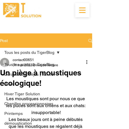
04.22.56.00.83
Post
Tous les posts du TigerBlog
contact00651
Tous les posts du TigerBlog
31 mai 2022
2 min de lecture
Un piège à moustiques
Dératisation Fréjus | Var 83
écologique!
Hiver
Hiver Tiger Solution
Les moustiques sont pour nous ce que 
Chenilles processionnaires
les puces sont aux chiens et aux chats: 
insupportable!
Printemps
Les beaux jours ont à peine débutés 
démoustication
que les moustiques se régalent déjà 