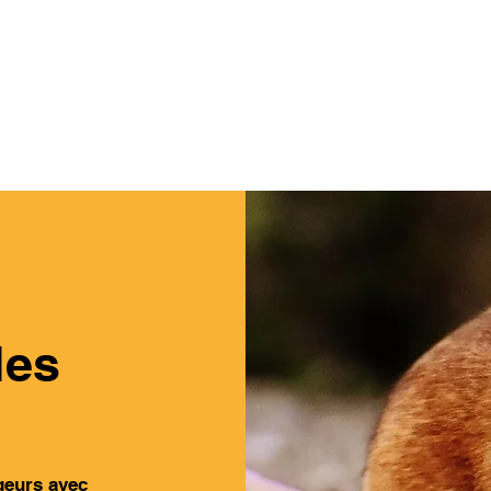
04.22.56
S
TRAITEMENT DES BOIS
RAMONAGE
BLOG
les
geurs avec