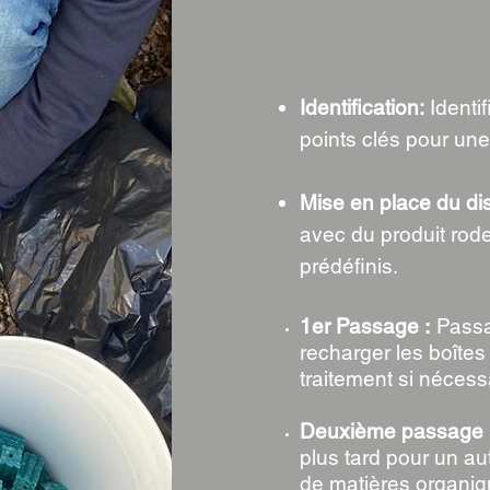
Identification:
Identi
points clés pour une 
Mise en place du dis
avec du produit roden
prédéfinis.
1er Passage
:
Passa
recharger les boîtes
traitement si nécess
Deuxième passage
plus tard pour un a
de matières organi