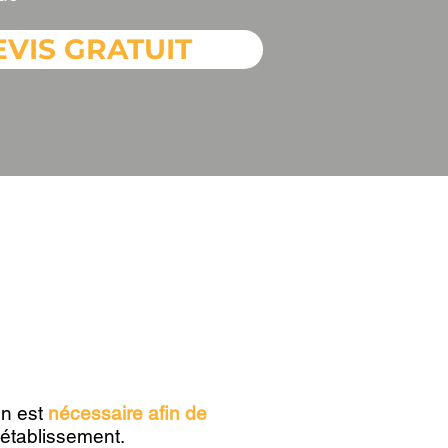
EVIS GRATUIT
invasions de
on est
nécessaire afin de
 établissement.