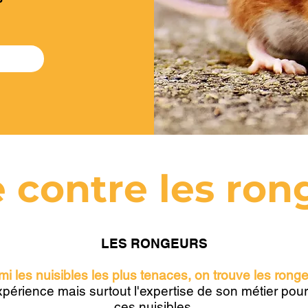
e contre les ron
LES RONGEURS
mi
les nuisibles les plus tenaces, on trouve les ronge
périence mais surtout l'expertise de son métier pour
ces nuisibles.